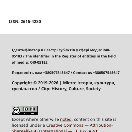
ISSN: 2616-4280
Ідентифікатор в Реєстрі суб’єктів у сфері медіа: R40-
05183
/
The identifier in the Register of entities in the field
of media: R40-05183.
Подзвоніть нам +380507545647
/ Contact us +380507545647
Copyright © 2019-2026
| Місто: історія, культура,
суспільство / City: History, Culture, Society
Except where otherwise
noted
, content on this site is
licensed under a
Creative Commons — Attribution-
ShareAlike 4.0 International — CC BY-SA 4.0